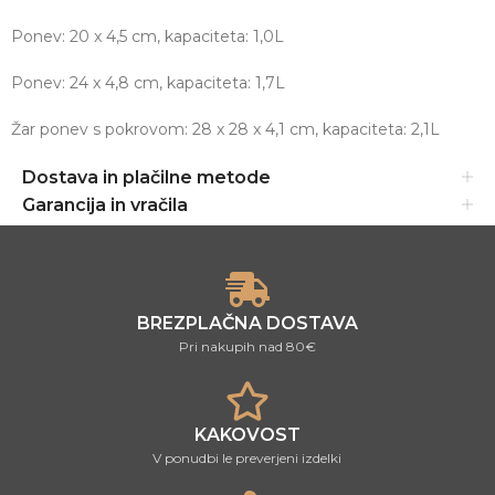
Ponev: 20 x 4,5 cm, kapaciteta: 1,0L
Ponev: 24 x 4,8 cm, kapaciteta: 1,7L
Žar ponev s pokrovom: 28 x 28 x 4,1 cm, kapaciteta: 2,1L
Dostava in plačilne metode
Garancija in vračila
BREZPLAČNA DOSTAVA
Pri nakupih nad 80€
KAKOVOST
V ponudbi le preverjeni izdelki