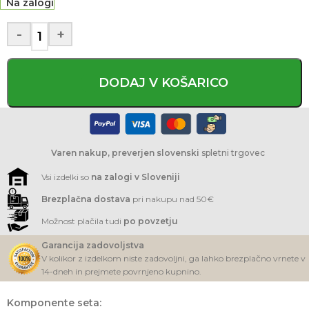
Na zalogi
-
+
DODAJ V KOŠARICO
Varen nakup, preverjen slovenski
spletni trgovec
Vsi izdelki so
na zalogi v Sloveniji
Brezplačna dostava
pri nakupu nad 50€
Možnost plačila tudi
po povzetju
Garancija zadovoljstva
V kolikor z izdelkom niste zadovoljni, ga lahko brezplačno vrnete v
14-dneh in prejmete povrnjeno kupnino.
Komponente seta: